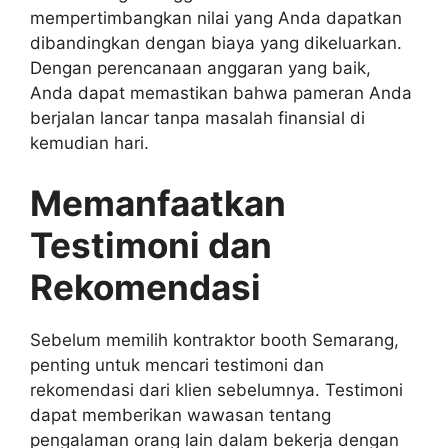
mempertimbangkan nilai yang Anda dapatkan
dibandingkan dengan biaya yang dikeluarkan.
Dengan perencanaan anggaran yang baik,
Anda dapat memastikan bahwa pameran Anda
berjalan lancar tanpa masalah finansial di
kemudian hari.
Memanfaatkan
Testimoni dan
Rekomendasi
Sebelum memilih kontraktor booth Semarang,
penting untuk mencari testimoni dan
rekomendasi dari klien sebelumnya. Testimoni
dapat memberikan wawasan tentang
pengalaman orang lain dalam bekerja dengan