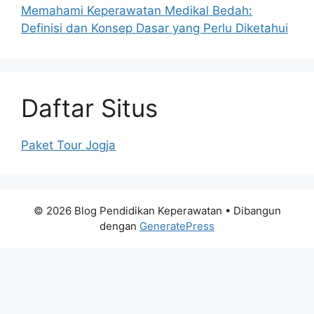
Memahami Keperawatan Medikal Bedah:
Definisi dan Konsep Dasar yang Perlu Diketahui
Daftar Situs
Paket Tour Jogja
© 2026 Blog Pendidikan Keperawatan
• Dibangun
dengan
GeneratePress