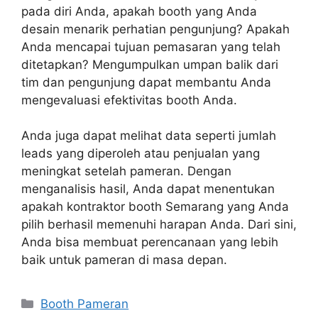
pada diri Anda, apakah booth yang Anda
desain menarik perhatian pengunjung? Apakah
Anda mencapai tujuan pemasaran yang telah
ditetapkan? Mengumpulkan umpan balik dari
tim dan pengunjung dapat membantu Anda
mengevaluasi efektivitas booth Anda.
Anda juga dapat melihat data seperti jumlah
leads yang diperoleh atau penjualan yang
meningkat setelah pameran. Dengan
menganalisis hasil, Anda dapat menentukan
apakah kontraktor booth Semarang yang Anda
pilih berhasil memenuhi harapan Anda. Dari sini,
Anda bisa membuat perencanaan yang lebih
baik untuk pameran di masa depan.
Kategori
Booth Pameran