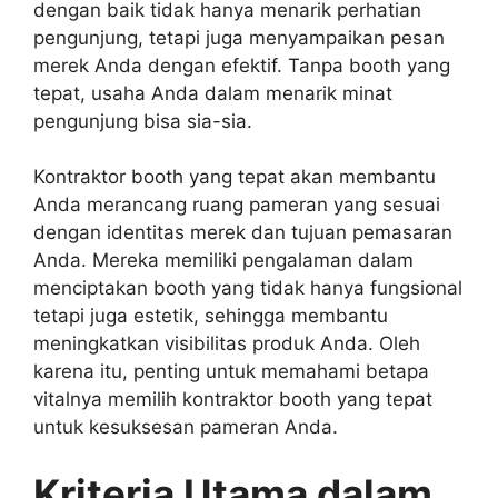
dengan baik tidak hanya menarik perhatian
pengunjung, tetapi juga menyampaikan pesan
merek Anda dengan efektif. Tanpa booth yang
tepat, usaha Anda dalam menarik minat
pengunjung bisa sia-sia.
Kontraktor booth yang tepat akan membantu
Anda merancang ruang pameran yang sesuai
dengan identitas merek dan tujuan pemasaran
Anda. Mereka memiliki pengalaman dalam
menciptakan booth yang tidak hanya fungsional
tetapi juga estetik, sehingga membantu
meningkatkan visibilitas produk Anda. Oleh
karena itu, penting untuk memahami betapa
vitalnya memilih kontraktor booth yang tepat
untuk kesuksesan pameran Anda.
Kriteria Utama dalam