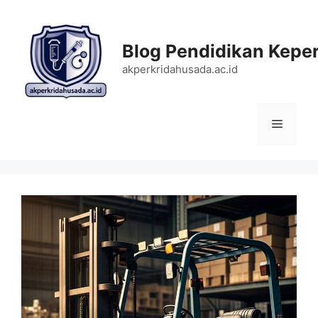
Langsung
ke
isi
Blog Pendidikan Kepe
akperkridahusada.ac.id
Menu