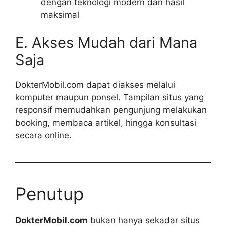
dengan teknologi modern dan hasil
maksimal
E. Akses Mudah dari Mana
Saja
DokterMobil.com dapat diakses melalui
komputer maupun ponsel. Tampilan situs yang
responsif memudahkan pengunjung melakukan
booking, membaca artikel, hingga konsultasi
secara online.
Penutup
DokterMobil.com
bukan hanya sekadar situs