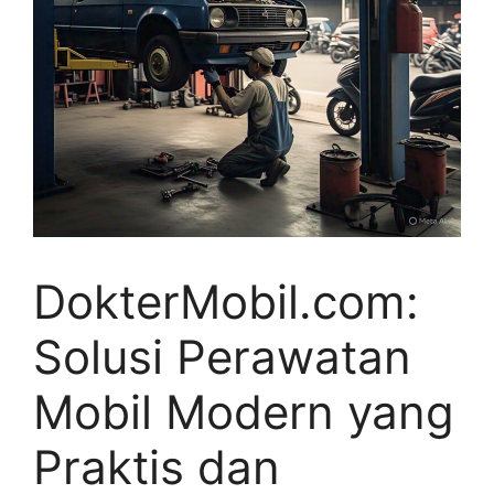
DokterMobil.com:
Solusi Perawatan
Mobil Modern yang
Praktis dan