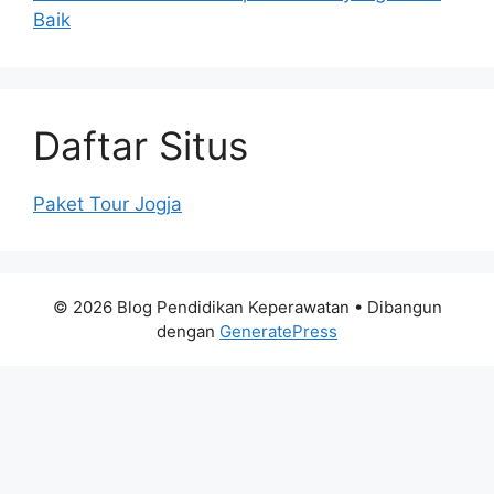
Baik
Daftar Situs
Paket Tour Jogja
© 2026 Blog Pendidikan Keperawatan
• Dibangun
dengan
GeneratePress