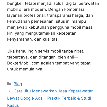
bengkel, tetapi menjadi solusi digital perawatan
mobil di era modern. Dengan kombinasi
layanan profesional, transparansi harga, dan
kemudahan pemesanan, situs ini mampu
menjawab kebutuhan pengguna mobil masa
kini yang mengutamakan kecepatan,
kenyamanan, dan kualitas.
Jika kamu ingin servis mobil tanpa ribet,
terpercaya, dan ditangani oleh ahli—
DokterMobil.com adalah tempat yang tepat
untuk memulainya.
Kategori
Blog
Cara Jitu Menawarkan Jasa Keperawatan
Lewat Google Ads – Praktik Terbaik & Studi
Kasus