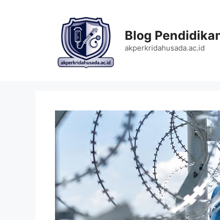
Langsung
ke
isi
Blog Pendidika
akperkridahusada.ac.id