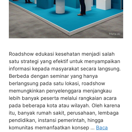
Roadshow edukasi kesehatan menjadi salah
satu strategi yang efektif untuk menyampaikan
informasi kepada masyarakat secara langsung.
Berbeda dengan seminar yang hanya
berlangsung pada satu lokasi, roadshow
memungkinkan penyelenggara menjangkau
lebih banyak peserta melalui rangkaian acara
pada beberapa kota atau wilayah. Oleh karena
itu, banyak rumah sakit, perusahaan, lembaga
pendidikan, instansi pemerintah, hingga
komunitas memanfaatkan konsep …
Baca