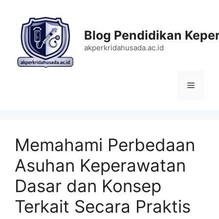
Langsung
ke
isi
Blog Pendidikan Kepe
akperkridahusada.ac.id
Menu
Memahami Perbedaan
Asuhan Keperawatan
Dasar dan Konsep
Terkait Secara Praktis