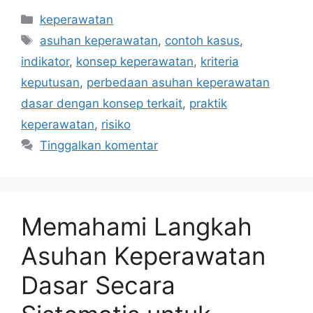
Kategori
keperawatan
Tag
asuhan keperawatan
,
contoh kasus
,
indikator
,
konsep keperawatan
,
kriteria
keputusan
,
perbedaan asuhan keperawatan
dasar dengan konsep terkait
,
praktik
keperawatan
,
risiko
Tinggalkan komentar
Memahami Langkah
Asuhan Keperawatan
Dasar Secara