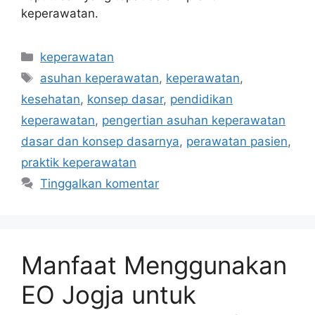
keperawatan.
Kategori
keperawatan
Tag
asuhan keperawatan
,
keperawatan
,
kesehatan
,
konsep dasar
,
pendidikan
keperawatan
,
pengertian asuhan keperawatan
dasar dan konsep dasarnya
,
perawatan pasien
,
praktik keperawatan
Tinggalkan komentar
Manfaat Menggunakan
EO Jogja untuk