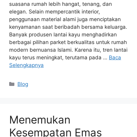
suasana rumah lebih hangat, tenang, dan
elegan. Selain mempercantik interior,
penggunaan material alami juga menciptakan
kenyamanan saat beribadah bersama keluarga.
Banyak produsen lantai kayu menghadirkan
berbagai pilihan parket berkualitas untuk rumah
modern bernuansa Islami. Karena itu, tren lantai
kayu terus meningkat, terutama pada …
Baca
Selengkapnya
Kategori
Blog
Menemukan
Kesempatan Emas