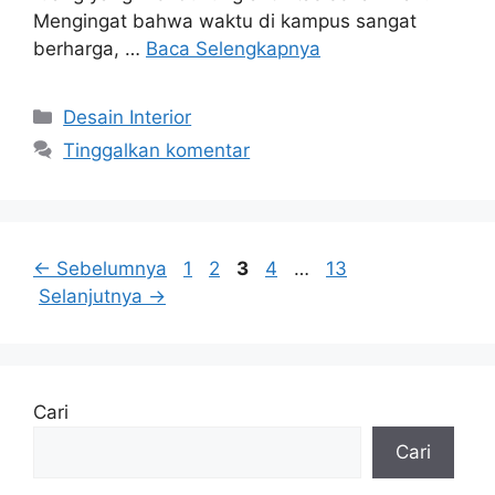
Mengingat bahwa waktu di kampus sangat
berharga, …
Baca Selengkapnya
Kategori
Desain Interior
Tinggalkan komentar
Halaman
Halaman
Halaman
Halaman
Halaman
←
Sebelumnya
1
2
3
4
…
13
Selanjutnya
→
Cari
Cari