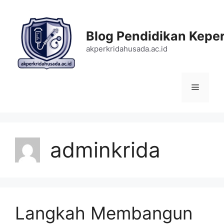
Langsung
ke
isi
Blog Pendidikan Kepe
akperkridahusada.ac.id
Menu
adminkrida
Langkah Membangun